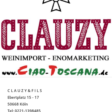
C L A U Z Y & F I L S
Ebertplatz 15 - 17
50668 Köln
Tel: 0221-1398485