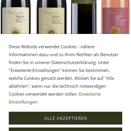
Diese Website verwendet Cookies - nähere
Informationen dazu und zu Ihren Rechten als Benutzer
finden Sie in unserer Datenschutzerklärung. Unter
LUGANA - Gardasee
"Erweiterte-Einstellungen" können Sie bestimmen,
welche Cookies genutzt werden. Klicken Sie auf "Alle
Die Erfrischung vom Gardasee.
ablehnen", wenn nur die technisch notwendigen
Eine Musterauswahl.
Cookies verwendet werden sollen.
Erweiterte
Einstellungen
Impressum
AGB
Widerrufsrecht
Datenschutz
ALLE AKZEPTIEREN
Hilfe
Versand
Verträge widerrufen