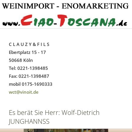
C L A U Z Y & F I L S
Ebertplatz 15 - 17
50668 Köln
Tel: 0221-1398485
Fax: 0221-1398487
mobil 0175-1690333
wct@vinoit.de
Es berät Sie Herr: Wolf-Dietrich
JUNGHANNSS