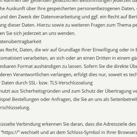
m Rahmen der geltenden gesetzlichen Bestimmungen jederzeit da
che Auskunft über Ihre gespeicherten personenbezogenen Daten,
nd den Zweck der Datenverarbeitung und ggf. ein Recht auf Beri
ung dieser Daten. Hierzu sowie zu weiteren Fragen zum Thema 
n Sie sich jederzeit an uns wenden.
atenübertragbarkeit
as Recht, Daten, die wir auf Grundlage Ihrer Einwilligung oder in 
tomatisiert verarbeiten, an sich oder an einen Dritten in einem gä
sbaren Format aushändigen zu lassen. Sofern Sie die direkte Üb
deren Verantwortlichen verlangen, erfolgt dies nur, soweit es tec
r Daten durch SSL- bzw. TLS-Verschlüsselung
 nutzt aus Sicherheitsgründen und zum Schutz der Übertragung ver
spiel Bestellungen oder Anfragen, die Sie an uns als Seitenbetrei
rschlüsselung.
lüsselte Verbindung erkennen Sie daran, dass die Adresszeile de
uf “https://” wechselt und an dem Schloss-Symbol in Ihrer Browserz