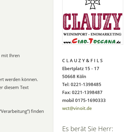
 mit Ihren
C L A U Z Y & F I L S
Ebertplatz 15 - 17
50668 Köln
iert werden können.
Tel: 0221-1398485
er diesem Text
Fax: 0221-1398487
mobil 0175-1690333
wct@vinoit.de
“Verarbeitung”) finden
Es berät Sie Herr: