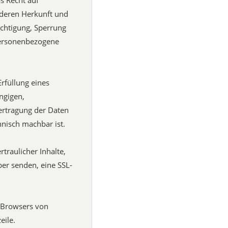
s Recht auf
 deren Herkunft und
chtigung, Sperrung
personenbezogene
Erfüllung eines
ngigen,
ertragung der Daten
hnisch machbar ist.
traulicher Inhalte,
ber senden, eine SSL-
s Browsers von
eile.