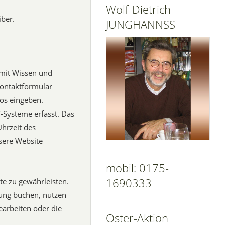
Wolf-Dietrich
iber.
JUNGHANNSS
 mit Wissen und
 Kontaktformular
os eingeben.
-Systeme erfasst. Das
Uhrzeit des
nsere Website
mobil: 0175-
1690333
te zu gewährleisten.
tung buchen, nutzen
earbeiten oder die
Oster-Aktion