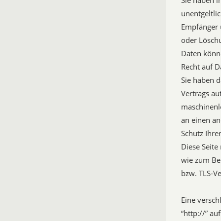
Sie haben i
unentgeltli
Empfänger u
oder Lösch
Daten könne
Recht auf D
Sie haben d
Vertrags au
maschinenle
an einen an
Schutz Ihre
Diese Seite
wie zum Bei
bzw. TLS-Ve
Eine versch
“http://” a