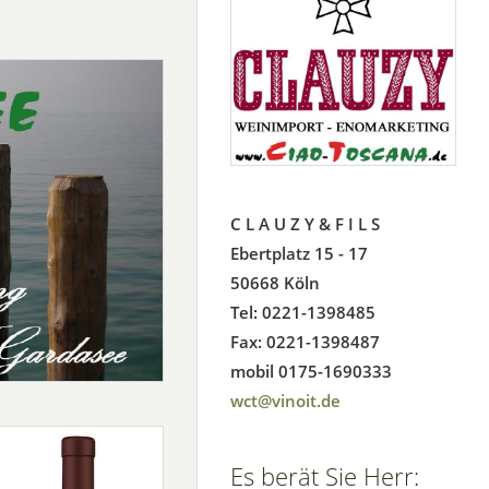
C L A U Z Y & F I L S
Ebertplatz 15 - 17
50668 Köln
Tel: 0221-1398485
Fax: 0221-1398487
mobil 0175-1690333
wct@vinoit.de
Es berät Sie Herr: