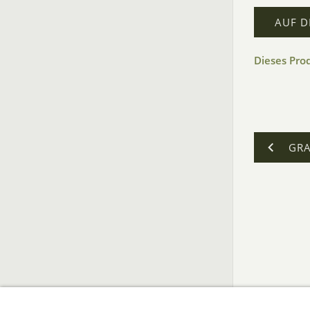
AUF D
Dieses Pro
GRA