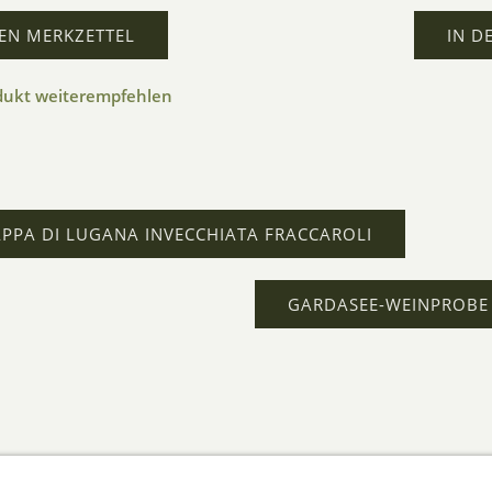
EN MERKZETTEL
IN D
dukt weiterempfehlen
PPA DI LUGANA INVECCHIATA FRACCAROLI
GARDASEE-WEINPROBE