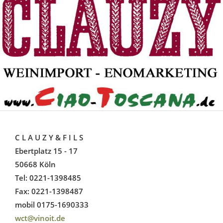
C L A U Z Y & F I L S
Ebertplatz 15 - 17
50668 Köln
Tel: 0221-1398485
Fax: 0221-1398487
mobil 0175-1690333
wct@vinoit.de