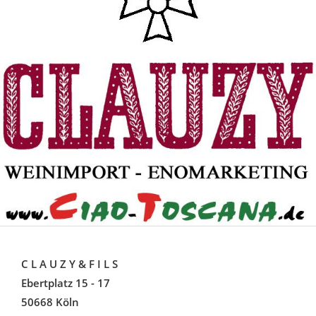
C L A U Z Y & F I L S
Ebertplatz 15 - 17
50668 Köln