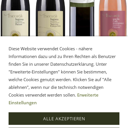
Diese Website verwendet Cookies - nähere
Informationen dazu und zu Ihren Rechten als Benutzer
finden Sie in unserer Datenschutzerklärung. Unter
LUGANA - Gardasee
"Erweiterte-Einstellungen" können Sie bestimmen,
welche Cookies genutzt werden. Klicken Sie auf "Alle
Die Erfrischung vom Gardasee.
ablehnen", wenn nur die technisch notwendigen
Eine Musterauswahl.
Cookies verwendet werden sollen.
Erweiterte
Einstellungen
Impressum
AGB
Widerrufsrecht
Datenschutz
ALLE AKZEPTIEREN
Hilfe
Versand