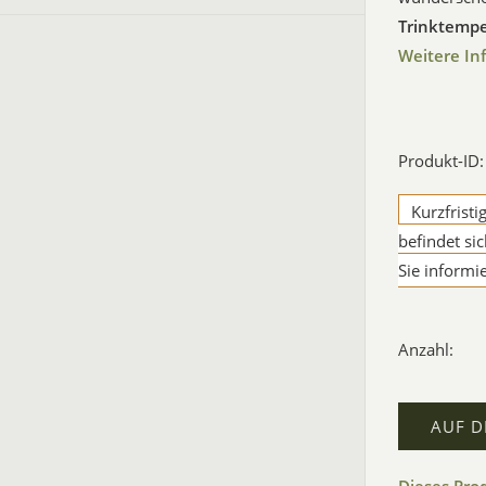
Trinktempe
Weitere In
Produkt-ID
Kurzfristi
befindet si
Sie informi
Anzahl:
AUF D