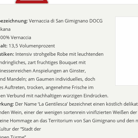
bezeichnung:
Vernaccia di San Gimignano DOCG
skana
00% Vernaccia
alt:
13,5 Volumenprozent
stiken:
Intensiv strohgelbe Robe mit leuchtenden
indringliches, zart fruchtiges Bouquet mit
finessenreichen Anspielungen an Ginster,
nd Mandeln; am Gaumen individuelles, doch
ges Auftreten, trocken, angenehme Frische im
en Verbund mit nachhaltigen würzigen Eindrücken.
rkung:
Der Name ‘La Gentilesca’ bezeichnet einen köstlich deli
den Wein, einer der wenigen sortenrein vinifizierten Weißen de
g eine Hommage an das Territorium von San Gimignano und den n
ultur der “Stadt der
nen Türme”.