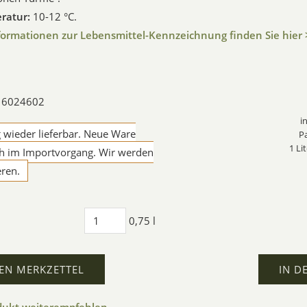
ratur:
10-12 °C.
formationen zur Lebensmittel-Kennzeichnung finden Sie hier 
: 6024602
i
g wieder lieferbar. Neue Ware
P
1 Li
ch im Importvorgang. Wir werden
eren.
0,75 l
EN MERKZETTEL
IN D