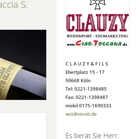
cia S.
C L A U Z Y & F I L S
Ebertplatz 15 - 17
50668 Köln
Tel: 0221-1398485
Fax: 0221-1398487
mobil 0175-1690333
wct@vinoit.de
Es berät Sie Herr: