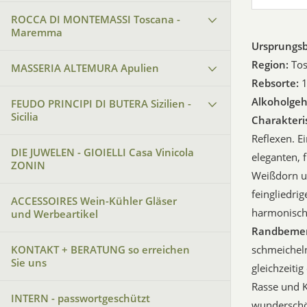
ROCCA DI MONTEMASSI Toscana -
Maremma
Ursprungs
Region:
To
MASSERIA ALTEMURA Apulien
Rebsorte:
1
Alkoholgeh
FEUDO PRINCIPI DI BUTERA Sizilien -
Sicilia
Charakteri
Reflexen. E
DIE JUWELEN - GIOIELLI Casa Vinicola
eleganten, 
ZONIN
Weißdorn u
feingliedri
ACCESSOIRES Wein-Kühler Gläser
harmonisch
und Werbeartikel
Randbeme
KONTAKT + BERATUNG so erreichen
schmeicheln
Sie uns
gleichzeiti
Rasse und K
INTERN - passwortgeschützt
wunderschö