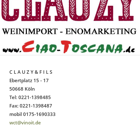
C L A U Z Y & F I L S
Ebertplatz 15 - 17
50668 Köln
Tel: 0221-1398485
Fax: 0221-1398487
mobil 0175-1690333
wct@vinoit.de