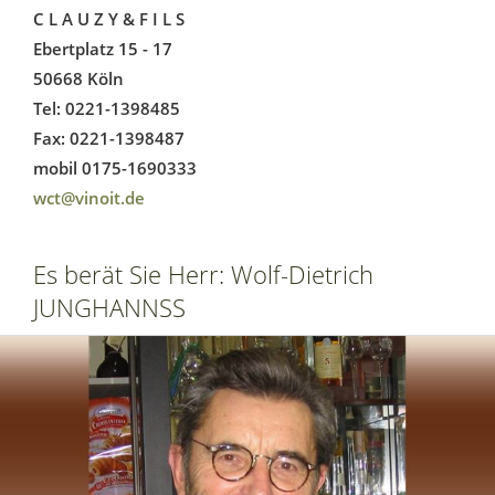
C L A U Z Y & F I L S
Ebertplatz 15 - 17
50668 Köln
Tel: 0221-1398485
Fax: 0221-1398487
mobil 0175-1690333
wct@vinoit.de
Es berät Sie Herr: Wolf-Dietrich
JUNGHANNSS