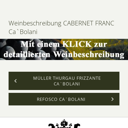
Weinbeschreibung CABERNET FRANC
Ca`Bolani
MÜLLER THURGAU FRIZZANTE
CA`BOLANI
REFOSCO CA`BOLANI