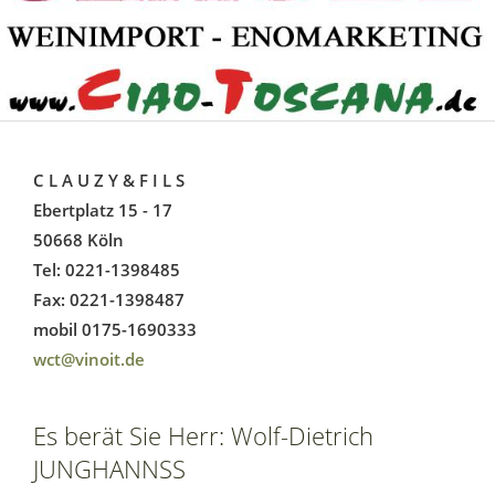
C L A U Z Y & F I L S
Ebertplatz 15 - 17
50668 Köln
Tel: 0221-1398485
Fax: 0221-1398487
mobil 0175-1690333
wct@vinoit.de
Es berät Sie Herr: Wolf-Dietrich
JUNGHANNSS