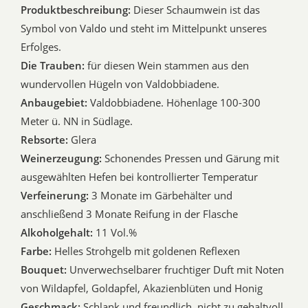
Produktbeschreibung:
Dieser Schaumwein ist das
Symbol von Valdo und steht im Mittelpunkt unseres
Erfolges.
Die Trauben:
für diesen Wein stammen aus den
wundervollen Hügeln von Valdobbiadene.
Anbaugebiet:
Valdobbiadene. Höhenlage 100-300
Meter ü. NN in Südlage.
Rebsorte:
Glera
Weinerzeugung:
Schonendes Pressen und Gärung mit
ausgewählten Hefen bei kontrollierter Temperatur
Verfeinerung:
3 Monate im Gärbehälter und
anschließend 3 Monate Reifung in der Flasche
Alkoholgehalt:
11 Vol.%
Farbe:
Helles Strohgelb mit goldenen Reflexen
Bouquet:
Unverwechselbarer fruchtiger Duft mit Noten
von Wildapfel, Goldapfel, Akazienblüten und Honig
Geschmack:
Schlank und freundlich, nicht zu gehaltvoll,