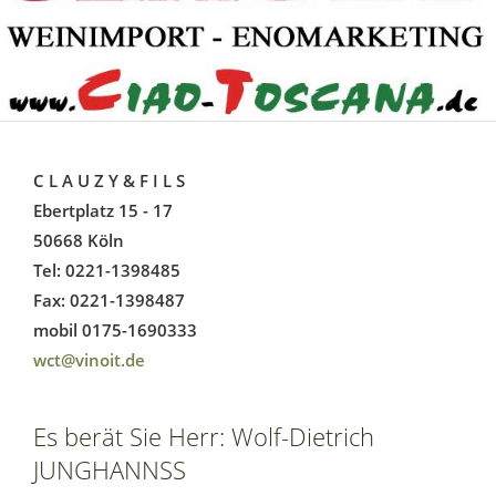
C L A U Z Y & F I L S
Ebertplatz 15 - 17
50668 Köln
Tel: 0221-1398485
Fax: 0221-1398487
mobil 0175-1690333
wct@vinoit.de
Es berät Sie Herr: Wolf-Dietrich
JUNGHANNSS