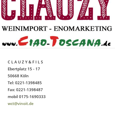
C L A U Z Y & F I L S
Ebertplatz 15 - 17
50668 Köln
Tel: 0221-1398485
Fax: 0221-1398487
mobil 0175-1690333
wct@vinoit.de