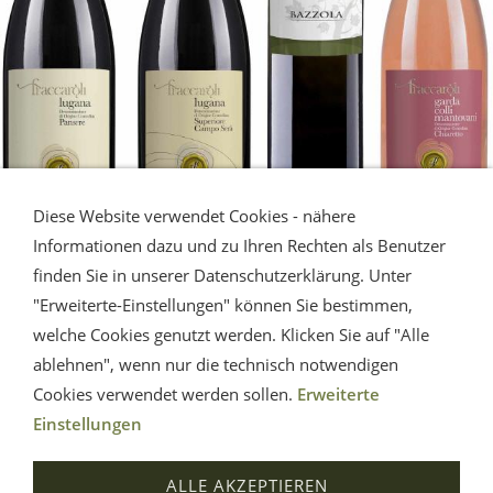
Diese Website verwendet Cookies - nähere
Informationen dazu und zu Ihren Rechten als Benutzer
finden Sie in unserer Datenschutzerklärung. Unter
LUGANA - Gardasee
"Erweiterte-Einstellungen" können Sie bestimmen,
welche Cookies genutzt werden. Klicken Sie auf "Alle
Die Erfrischung vom Gardasee.
ablehnen", wenn nur die technisch notwendigen
Eine Musterauswahl.
Cookies verwendet werden sollen.
Erweiterte
Einstellungen
Impressum
AGB
Widerrufsrecht
Datenschutz
ALLE AKZEPTIEREN
Hilfe
Versand