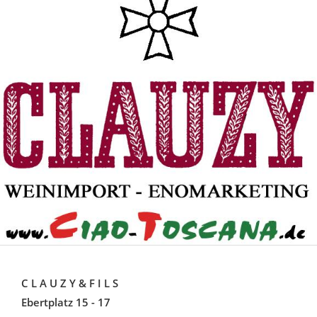
C L A U Z Y & F I L S
Ebertplatz 15 - 17